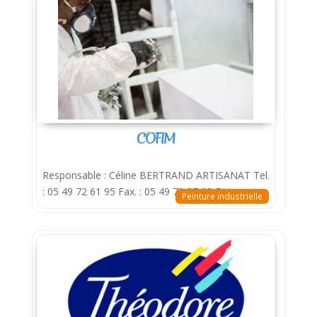
COFIM
Responsable : Céline BERTRAND ARTISANAT Tel.
: 05 49 72 61 95 Fax. : 05 49 72 37 98 Dirigeant
Peinture industrielle