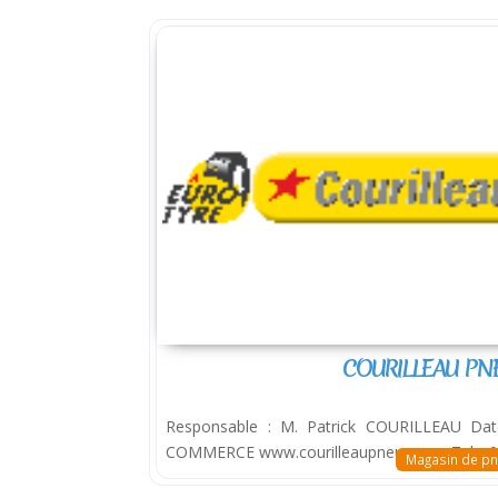
COURILLEAU PN
Responsable : M. Patrick COURILLEAU Date
COMMERCE www.courilleaupneus.com Tel. : 05
Magasin de pn