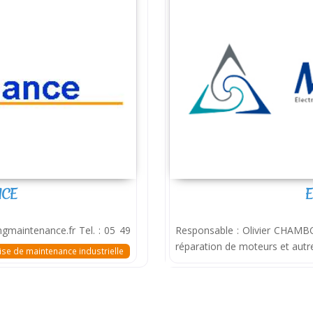
NCE
E
aintenance.fr Tel. : 05 49
Responsable : Olivier CHAMBOL
réparation de moteurs et aut
ise de maintenance industrielle