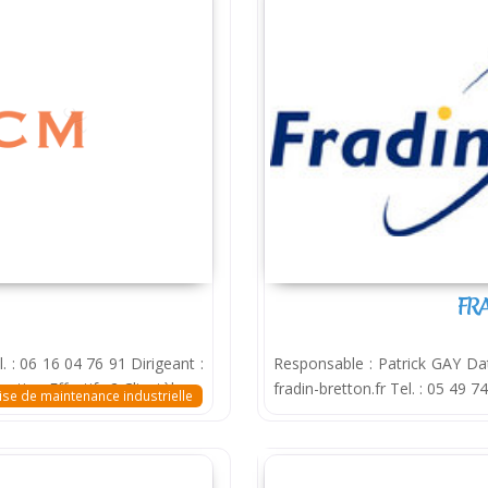
FR
. : 06 16 04 76 91 Dirigeant :
Responsable : Patrick GAY Da
tion Effectif : 2 Clientèle :
fradin-bretton.fr Tel. : 05 49 74
ise de maintenance industrielle