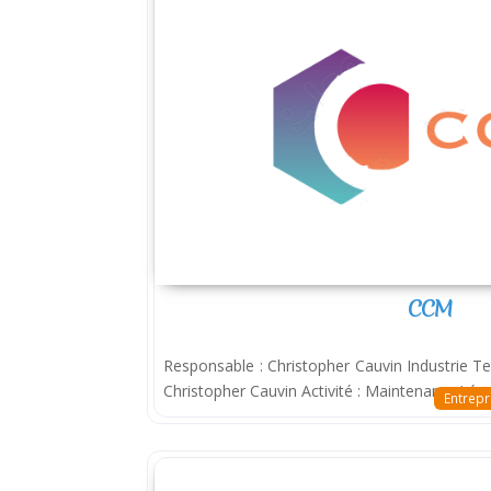
CCM
Responsable : Christopher Cauvin Industrie Tel
Christopher Cauvin Activité : Maintenance/répara
Entrepr