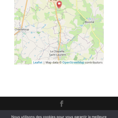
Leaflet
| Map data ©
OpenStreetMap
contributors
Création
L'Impression Créative
© 2020 -
Mentions Légales
Nous utilisons des cookies pour vous garantir la meilleure