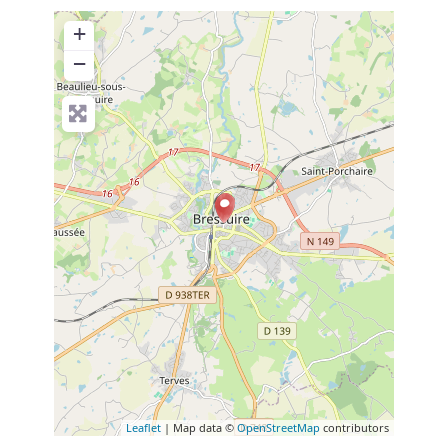
+
−
Leaflet
| Map data ©
OpenStreetMap
contributors