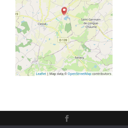
Leaflet
| Map data ©
OpenStreetMap
contributors
Création
L'Impression Créative
© 2020 -
Mentions Légales