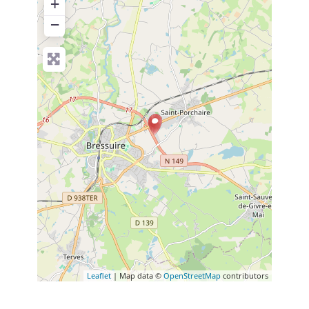
+
−
Leaflet
| Map data ©
OpenStreetMap
contributors