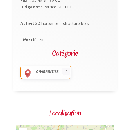
Fax. :
05 49 81 96 02
Dirigeant
: Patrice MILLET
Activité
:Charpente – structure bois
Effecti
f : 70
Catégorie
7
CHARPENTIER
Localisation