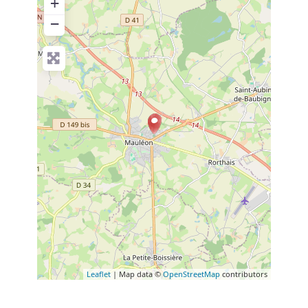
+
−
Leaflet
| Map data ©
OpenStreetMap
contributors