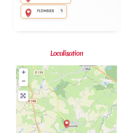
5
PLOMBIER
Localisation
+
−