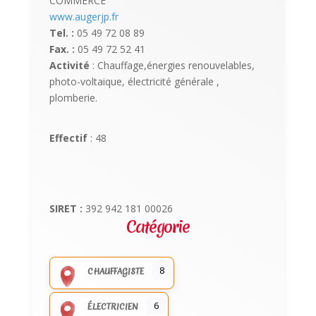
COMMERCE
www.augerjp.fr
Tel. :
05 49 72 08 89
Fax. :
05 49 72 52 41
Activité
: Chauffage,énergies renouvelables,
photo-voltaique, électricité générale ,
plomberie.
Effectif
: 48
SIRET :
392 942 181 00026
Catégorie
8
CHAUFFAGISTE
6
ÉLECTRICIEN