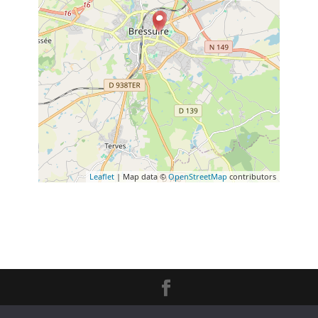
Leaflet
| Map data ©
OpenStreetMap
contributors
Création
L'Impression Créative
© 2020 -
Mentions Légales